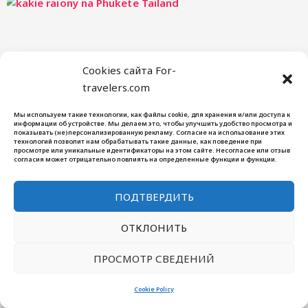
Cookies сайта For-
travelers.com
Районы Пхукета: где жить и отдыхать
Мы используем такие технологии, как файлы cookie, для хранения и/или доступа к
информации об устройстве. Мы делаем это, чтобы улучшить удобство просмотра и
показывать (не)персонализированную рекламу. Согласие на использование этих
технологий позволит нам обрабатывать такие данные, как поведение при
просмотре или уникальные идентификаторы на этом сайте. Несогласие или отзыв
согласия может отрицательно повлиять на определенные функции и функции.
ПОДТВЕРДИТЬ
ОТКЛОНИТЬ
ПРОСМОТР СВЕДЕНИЙ
Cookie Policy
Погода на Пхукете по месяцам: когда