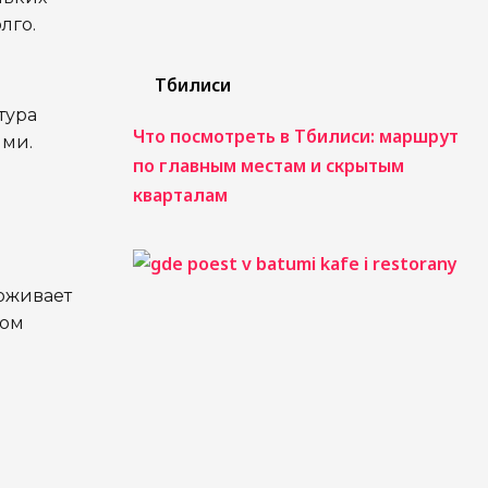
лго.
Тбилиси
тура
Что посмотреть в Тбилиси: маршрут
ыми.
по главным местам и скрытым
кварталам
 оживает
том