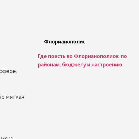
Флорианополис
Где поесть во Флорианополисе: по
районам, бюджету и настроению
сфере.
но мягкая
льких