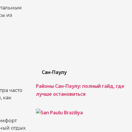
нтальным
сы из
Сан-Паулу
Районы Сан-Паулу: полный гайд, где
тра часто
лучше остановиться
, как
омфорт
ный отдых.