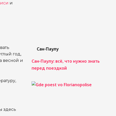
лиси
и
вать
Сан-Паулу
глый год,
а весной и
Сан-Паулу: всё, что нужно знать
перед поездкой
ратуру,
ы здесь