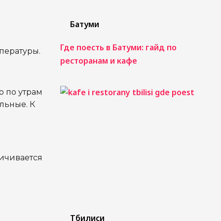
Батуми
Где поесть в Батуми: гайд по
пературы.
ресторанам и кафе
о по утрам
льные. К
личивается
Тбилиси