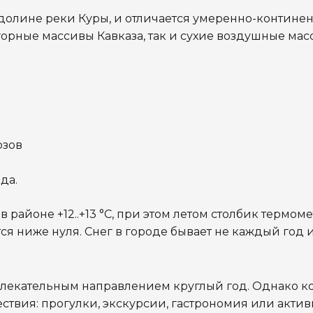
в долине реки Куры, и отличается умеренно-контине
орные массивы Кавказа, так и сухие воздушные мас
озов
да.
районе +12..+13 °C, при этом летом столбик термоме
я ниже нуля. Снег в городе бывает не каждый год и
ивлекательным направлением круглый год. Однако к
ствия: прогулки, экскурсии, гастрономия или актив