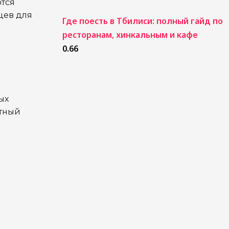
ются
цев для
Где поесть в Тбилиси: полный гайд по
ресторанам, хинкальным и кафе
ых
ртный