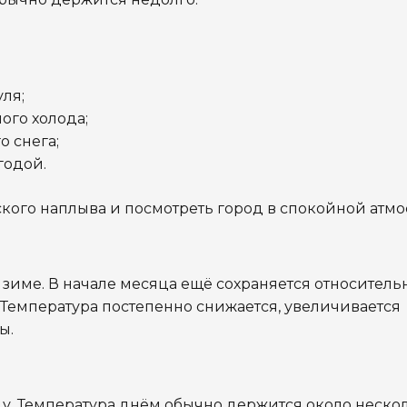
ля;
ого холода;
 снега;
годой.
еского наплыва и посмотреть город в спокойной атмо
зиме. В начале месяца ещё сохраняется относитель
. Температура постепенно снижается, увеличивается
ы.
у. Температура днём обычно держится около неско