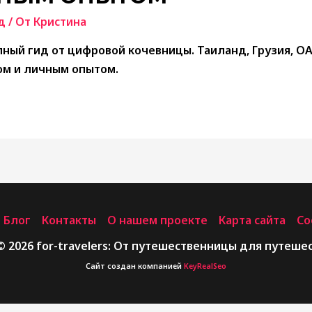
д
/ От
Кристина
олный гид от цифровой кочевницы. Таиланд, Грузия, ОА
ом и личным опытом.
Блог
Контакты
О нашем проекте
Карта сайта
Co
© 2026 for-travelers: От путешественницы для путеш
Сайт создан компанией
KeyRealSeo