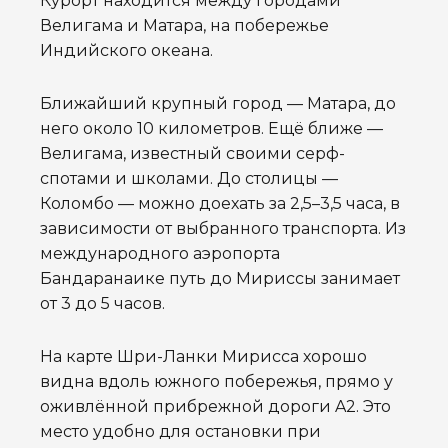
Курорт находится между городами
Велигама и Матара, на побережье
Индийского океана.
Ближайший крупный город — Матара, до
него около 10 километров. Ещё ближе —
Велигама, известный своими серф-
спотами и школами. До столицы —
Коломбо — можно доехать за 2,5–3,5 часа, в
зависимости от выбранного транспорта. Из
международного аэропорта
Бандаранаике путь до Мириссы занимает
от 3 до 5 часов.
На карте Шри-Ланки Мирисса хорошо
видна вдоль южного побережья, прямо у
оживлённой прибрежной дороги A2. Это
место удобно для остановки при