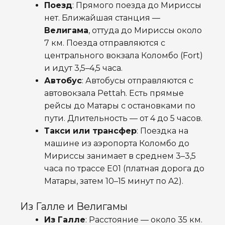
Поезд
: Прямого поезда до Мириссы
нет. Ближайшая станция —
Велигама
, оттуда до Мириссы около
7 км. Поезда отправляются с
центрального вокзала Коломбо (Fort)
и идут 3,5–4,5 часа.
Автобус
: Автобусы отправляются с
автовокзала Pettah. Есть прямые
рейсы до Матары с остановками по
пути. Длительность — от 4 до 5 часов.
Такси или трансфер
: Поездка на
машине из аэропорта Коломбо до
Мириссы занимает в среднем 3–3,5
часа по трассе E01 (платная дорога до
Матары, затем 10–15 минут по A2).
Из Галле и Велигамы
Из Галле
: Расстояние — около 35 км.