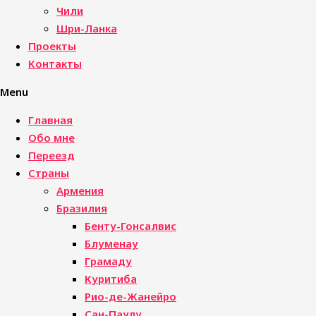
Чили
Шри-Ланка
Проекты
Контакты
Menu
Главная
Обо мне
Переезд
Страны
Армения
Бразилия
Бенту-Гонсалвис
Блуменау
Грамаду
Куритиба
Рио-де-Жанейро
Сан-Паулу