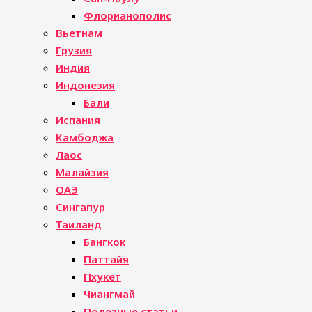
Флорианополис
Вьетнам
Грузия
Индия
Индонезия
Бали
Испания
Камбоджа
Лаос
Малайзия
ОАЭ
Сингапур
Таиланд
Бангкок
Паттайя
Пхукет
Чиангмай
Полезные статьи