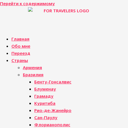
Перейти к содержимому
Главная
Обо мне
Переезд
Страны
Армения
Бразилия
Бенту-Гонсалвис
Блуменау
Грамаду
Куритиба
Рио-де-Жанейро
Сан-Паулу
Флорианополис