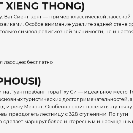
 XIENG THONG)
ду. Ват Сиенгтхонг — пример классической лаосской
заиками. Особое внимание уделите задней стене хр
 только символ религиозной значимости, но и наст
я лаосцев: бесплатно
PHOUSI)
 на Луангпрабанг, гора Пху Си — идеальное место. Г
 основных туристических достопримечательностей, а
и реку Меконг. Особенно стоит посетить эту точку н
товы преодолеть лестницу с 328 ступенями. По пути
то сделает маршрут более интересным и насыщенны