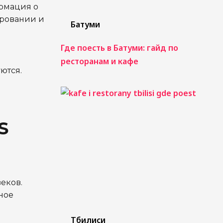
ормация о
ировании и
Батуми
Где поесть в Батуми: гайд по
ресторанам и кафе
ются.
S
еков.
ное
Тбилиси