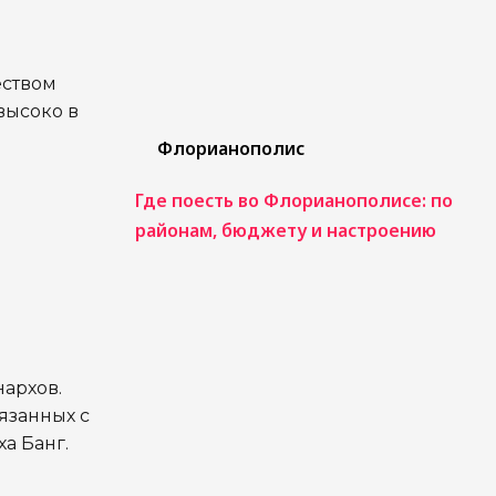
еством
высоко в
Флорианополис
Где поесть во Флорианополисе: по
районам, бюджету и настроению
нархов.
язанных с
а Банг.