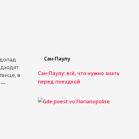
Сан-Паулу
одопад
одходят
Сан-Паулу: всё, что нужно знать
тенце, в
перед поездкой
—