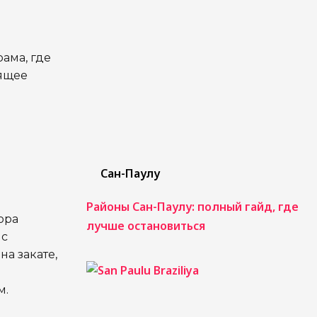
ама, где
оящее
Сан-Паулу
Районы Сан-Паулу: полный гайд, где
ора
лучше остановиться
 с
а закате,
м.