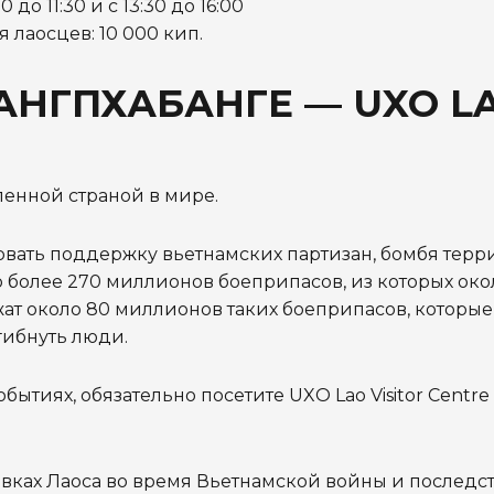
о 11:30 и с 13:30 до 16:00
я лаосцев: 10 000 кип.
АНГПХАБАНГЕ — UXO L
бленной страной в мире.
вать поддержку вьетнамских партизан, бомбя тер
 более 270 миллионов боеприпасов, из которых око
жат около 80 миллионов таких боеприпасов, которые
гибнуть люди.
бытиях, обязательно посетите UXO Lao Visitor Centre
ках Лаоса во время Вьетнамской войны и последст