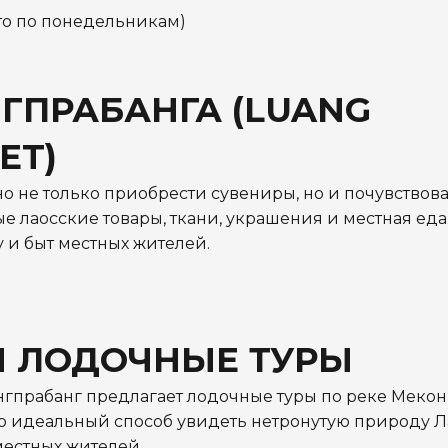
ыто по понедельникам)
ГПРАБАНГА (LUANG
ET)
о не только приобрести сувениры, но и почувствова
 лаосские товары, ткани, украшения и местная еда
у и быт местных жителей.
И ЛОДОЧНЫЕ ТУРЫ
гпрабанг предлагает лодочные туры по реке Меконг
то идеальный способ увидеть нетронутую природу Л
естных жителей.