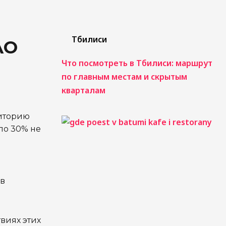
Тбилиси
AO
Что посмотреть в Тбилиси: маршрут
по главным местам и скрытым
кварталам
риторию
ло 30% не
 в
виях этих