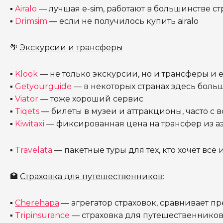
▪
Airalo
— лучшая e-sim, работают в большинстве ст
▪
Drimsim
— если не получилось купить airalo
🌴
Экскурсии и трансферы
▪
Klook
— не только экскурсии, но и трансферы и e
▪
Getyourguide
— в некоторых странах здесь больш
▪
Viator
— тоже хороший сервис
▪
Tiqets
— билеты в музеи и аттракционы, часто с
▪
Kiwitaxi
— фиксированная цена на трансфер из а
▪
Travelata
— пакетные туры для тех, кто хочет всё 
🏥
Страховка для путешественников
:
▪
Cherehapa
— агрегатор страховок, сравнивает 
▪
Tripinsurance
— страховка для путешественнико