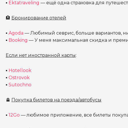
▪
Ektatraveling
— ещё одна страховка для путешест
🏨
Бронирование отелей
▪
Agoda
— Любимый севрис, больше вариантов, н
▪
Booking
— У меня максимальная скидка и преми
Если нет иностранной карты
:
▪
Hotellook
▪
Ostrovok
▪
Sutochno
🚊
Покупка билетов на поезда/автобусы
▪
12Go
— любимое приложение, все билеты покупа