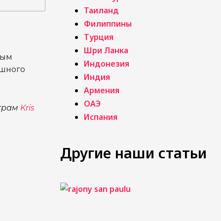
Таиланд
Филиппины
Турция
Шри Ланка
ным
Индонезия
ешного
Индия
Армения
ОАЭ
еграм
Kris
Испания
Другие наши статьи