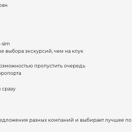
ран.
-sim
е выбора экскурсий, чем на клук
 возможностью пропустить очередь
эропорта
и сразу
предложения разных компаний и выбирает лучшее по
в