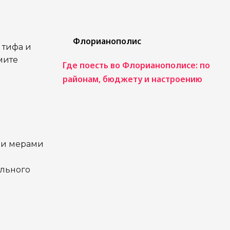
Флорианополис
 тифа и
мите
Где поесть во Флорианополисе: по
районам, бюджету и настроению
 и мерами
льного