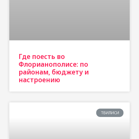
Где поесть во
Флорианополисе: по
районам, бюджету и
настроению
ТБИЛИСИ