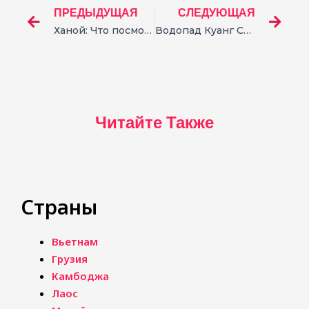
ПРЕДЫДУЩАЯ
СЛЕДУЮЩАЯ
Ханой: Что посмотреть за один день
Водопад Куанг Си в Лаосе, Луангпрабанг: полный гайд
Читайте Также
Страны
Вьетнам
Грузия
Камбоджа
Лаос