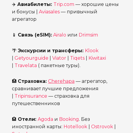
✈️
Авиабилеты:
Trip.com
— хорошие цены
и бонусы |
Aviasales
— привычный
агрегатор
📱
Связь (eSIM):
Airalo
или
Drimsim
🌴
Экскурсии и трансферы:
Klook
|
Getyourguide
|
Viator
|
Tiqets
|
Kiwitaxi
|
Travelata
( пакетные туры).
🏥
Страховка:
Cherehapa
— агрегатор,
сравнивает лучшие предложения
|
Tripinsurance
— страховка для
путешественников
🏨
Отели:
Agoda
и
Booking
. Без
иностранной карты:
Hotellook
|
Ostrovok
|