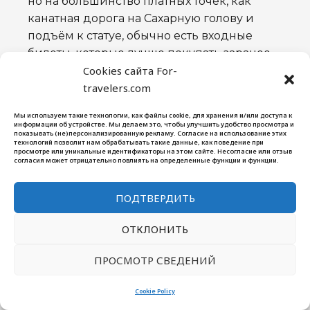
но на большинство платных точек, как
канатная дорога на Сахарную голову и
подъём к статуе, обычно есть входные
билеты, которые лучше покупать заранее,
Cookies сайта For-
особенно в высокий сезон. При
travelers.com
планировании стоит ориентироваться на
внутренние туристические порталы или
Мы используем такие технологии, как файлы cookie, для хранения и/или доступа к
официальные страницы
информации об устройстве. Мы делаем это, чтобы улучшить удобство просмотра и
показывать (не)персонализированную рекламу. Согласие на использование этих
достопримечательностей.
технологий позволит нам обрабатывать такие данные, как поведение при
просмотре или уникальные идентификаторы на этом сайте. Несогласие или отзыв
согласия может отрицательно повлиять на определенные функции и функции.
Какие достопримечательности
можно объединить за один
ПОДТВЕРДИТЬ
день?
ОТКЛОНИТЬ
Если у вас мало времени, можно
совместить:
ПРОСМОТР СВЕДЕНИЙ
посещение Статуи Христа
Cookie Policy
Искупителя