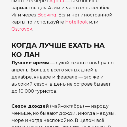
смотреть через
Agoda
— там больше
вариантов для Азии и часто есть кешбек.
Или через
Booking
. Если нет иностранной
карты, то используйте
Hotellook
или
Ostrovok
.
КОГДА ЛУЧШЕ ЕХАТЬ НА
КО ЛАН
Лучшее время
— сухой сезон с ноября по
апрель. Больше всего ясных дней в
декабре, январе и феврале — это же и
высокий сезон: в день на острове бывает
до 10 000 туристов.
Сезон дождей
(май–октябрь) — народу
меньше, но бывают дожди, иногда медузы,
море иногда неспокойно. В целом всё