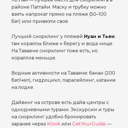
районе Паттайи. Маску и трубку можно
взять напрокат прямо на пляже (50–100
бат) или привезти своё.
Лучший снорклинг у пляжей
Нуан и Тьен
:
там кораллы ближе к берегу и вода чище.
На Таваене снорклинг тоже есть, но
кораллов меньше.
Водные активности на Таваене: банан (200
бат/чел), гидроцикл, парасейлинг, катание
на лодке.
Дайвинг на острове есть дайв-центры с
однодневными турами. Экскурсии и туры
на снорклинг удобно бронировать
заранее через
Klook
или
GetYourGuide
—