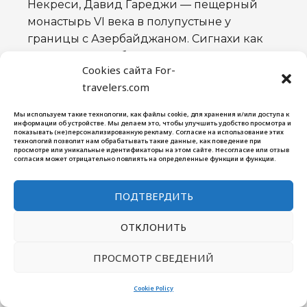
Некреси, Давид Гареджи — пещерный
монастырь VI века в полупустыне у
границы с Азербайджаном. Сигнахи как
романтическая база, Телави как центр
Cookies сайта For-
региона.
travelers.com
Боржоми и Бакуриани
Мы используем такие технологии, как файлы cookie, для хранения и/или доступа к
информации об устройстве. Мы делаем это, чтобы улучшить удобство просмотра и
Боржоми небольшой город в ущелье с
показывать (не)персонализированную рекламу. Согласие на использование этих
технологий позволит нам обрабатывать такие данные, как поведение при
природным источником минеральной
просмотре или уникальные идентификаторы на этом сайте. Несогласие или отзыв
согласия может отрицательно повлиять на определенные функции и функции.
воды, той самой из зелёных бутылок, и
национальным парком. Бакуриани
ПОДТВЕРДИТЬ
семейный горнолыжный курорт в 35 км,
куда можно добраться на узкоколейке, это
ОТКЛОНИТЬ
отдельный аттракцион. Гид по Боржоми и
Бакуриани.
ПРОСМОТР СВЕДЕНИЙ
Горная Аджария
Cookie Policy
Вокруг Батуми не только море. В 30 км в