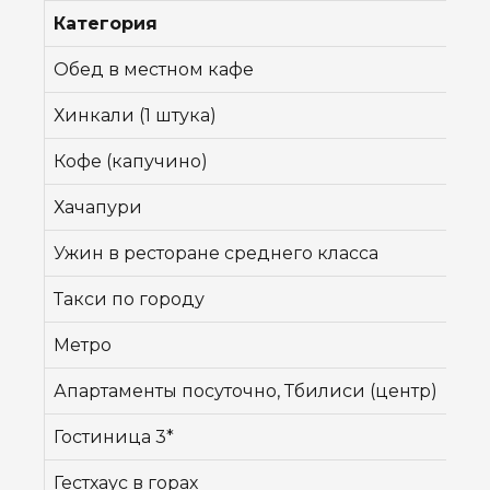
Категория
Це
Обед в местном кафе
15–
Хинкали (1 штука)
1,5
Кофе (капучино)
4–8
Хачапури
10–
Ужин в ресторане среднего класса
50–
Такси по городу
5–1
Метро
2 л
Апартаменты посуточно, Тбилиси (центр)
$50
Гостиница 3*
$60
Гестхаус в горах
50–