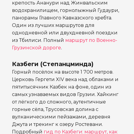
крепость Ананури над Жинвальским
водохранилищем, горнолыжный Гудаури,
панорамы Главного Кавказского хребта.
Один из лучших маршрутов для
однодневной или двухдневной поездки
из Тбилиси. Полный
маршрут по Военно-
Грузинской дороге
.
Казбеги (Степанцминда)
Горный посёлок на высоте 1 700 метров.
Церковь Гергети XIV века над облаками и
пятитысячник Казбек на фоне, один из
самых узнаваемых видов Грузии. Хайкинг
от лёгкого до сложного, аутентичные
горные сёла, Трусовская долина с
вулканическими пейзажами, деревня
Джута и трекинг к озеру Ростевани.
Подробный
гид по Казбеги: маршрут, как