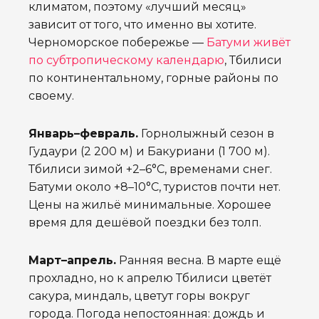
климатом, поэтому «лучший месяц»
зависит от того, что именно вы хотите.
Черноморское побережье —
Батуми живёт
по субтропическому календарю
, Тбилиси
по континентальному, горные районы по
своему.
Январь–февраль.
Горнолыжный сезон в
Гудаури (2 200 м) и Бакуриани (1 700 м).
Тбилиси зимой +2–6°C, временами снег.
Батуми около +8–10°C, туристов почти нет.
Цены на жильё минимальные. Хорошее
время для дешёвой поездки без толп.
Март–апрель.
Ранняя весна. В марте ещё
прохладно, но к апрелю Тбилиси цветёт
сакура, миндаль, цветут горы вокруг
города. Погода непостоянная: дождь и