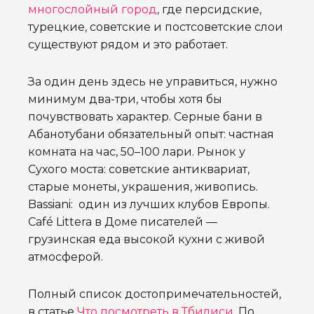
многослойный город
, где персидские,
турецкие, советские и постсоветские слои
существуют рядом и это работает.
За один день здесь не управиться, нужно
минимум два-три, чтобы хотя бы
почувствовать характер. Серные бани в
Абанотубани обязательный опыт: частная
комната на час, 50–100 лари. Рынок у
Сухого моста: советские антиквариат,
старые монеты, украшения, живопись.
Bassiani: один из лучших клубов Европы.
Café Littera в Доме писателей —
грузинская еда высокой кухни с живой
атмосферой.
Полный список достопримечательностей,
в статье
Что посмотреть в Тбилиси
. По