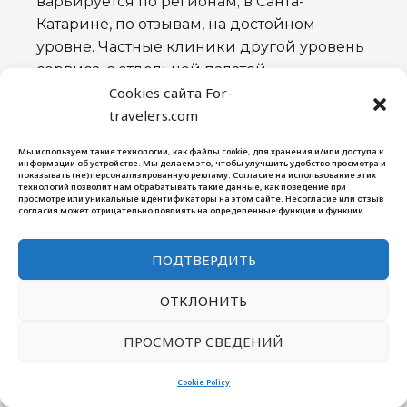
варьируется по регионам; в Санта-
Катарине, по отзывам, на достойном
уровне. Частные клиники другой уровень
сервиса, с отдельной палатой,
Cookies сайта For-
партнёрскими родами и плановым
travelers.com
кесаревым по желанию.
Мы используем такие технологии, как файлы cookie, для хранения и/или доступа к
Кому это подходит
информации об устройстве. Мы делаем это, чтобы улучшить удобство просмотра и
показывать (не)персонализированную рекламу. Согласие на использование этих
Схема актуальна для пар, которые:
технологий позволит нам обрабатывать такие данные, как поведение при
просмотре или уникальные идентификаторы на этом сайте. Несогласие или отзыв
согласия может отрицательно повлиять на определенные функции и функции.
Планируют ребёнка и думают об
ПОДТВЕРДИТЬ
эмиграции, тогда роды в Бразилии
совмещают оба события
ОТКЛОНИТЬ
Хотят дать ребёнку мощный паспорт
(Бразилия это безвиз с EU, UK,
ПРОСМОТР СВЕДЕНИЙ
Шенген и большинством мира)
Готовы остаться и реально жить в
Cookie Policy
стране, а не использовать её как