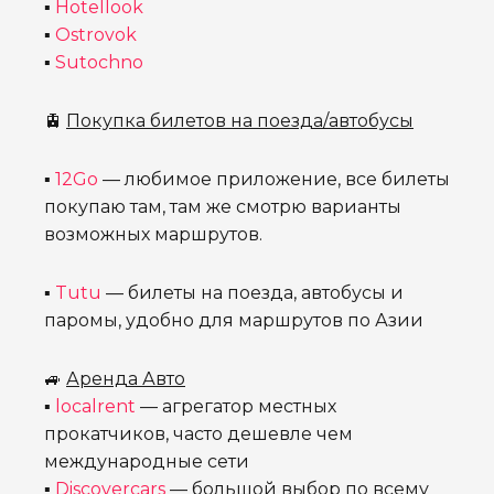
▪
Hotellook
▪
Ostrovok
▪
Sutochno
🚊
Покупка билетов на поезда/автобусы
▪
12Go
— любимое приложение, все билеты
покупаю там, там же смотрю варианты
возможных маршрутов.
▪
Tutu
— билеты на поезда, автобусы и
паромы, удобно для маршрутов по Азии
🚙
Аренда Авто
▪
localrent
— агрегатор местных
прокатчиков, часто дешевле чем
международные сети
▪
Discovercars
— большой выбор по всему