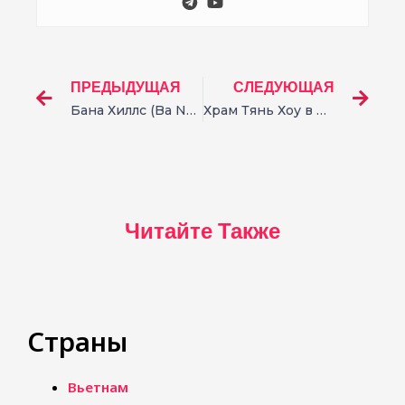
ПРЕДЫДУЩАЯ
СЛЕДУЮЩАЯ
Бана Хиллс (Ba Na Hills) Дананг — Полный обзор
Храм Тянь Хоу в Куала-Лумпуре – самый красивый китайский храм Малайзии
Читайте Также
Страны
Вьетнам