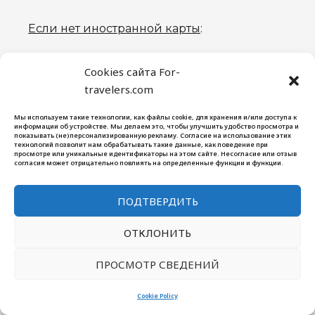
Если нет иностранной карты
:
Hotellook
Cookies сайта For-
Ostrovok
travelers.com
Sutochno
Мы используем такие технологии, как файлы cookie, для хранения и/или доступа к
информации об устройстве. Мы делаем это, чтобы улучшить удобство просмотра и
показывать (не)персонализированную рекламу. Согласие на использование этих
Покупка билетов на поезда/автобусы
технологий позволит нам обрабатывать такие данные, как поведение при
просмотре или уникальные идентификаторы на этом сайте. Несогласие или отзыв
согласия может отрицательно повлиять на определенные функции и функции.
12Go
— любимое приложение, все
билеты покупаю там, там же смотрю
ПОДТВЕРДИТЬ
варианты возможных маршрутов.
ОТКЛОНИТЬ
Tutu
— билеты на поезда, автобусы и
ПРОСМОТР СВЕДЕНИЙ
паромы, удобно для маршрутов по Азии
Cookie Policy
Аренда Авто