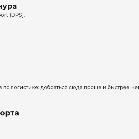
нура
ort (DPS).
 по логистике: добраться сюда проще и быстрее, че
порта