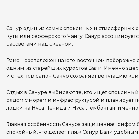
Санур один из самых спокойных и атмосферных р
Куты или серферского Чангу, Санур ассоциируе
рассветами над океаном.
Район расположен на юго-восточном побережье о
одним из старейших курортов Бали. Именно здесь
и с тех пор район Санур сохраняет репутацию ко
Отдых в Сануре выбирают те, кто
ищет спокойный 
рядом с морем и инфраструктурой и
планирует п
лодки на Нуса Пенида и Нуса Лембонган, именно
Главная особенность Санура защищённая рифом б
спокойный, что делает пляж Санур Бали удобным