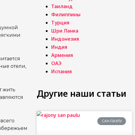
Таиланд
Филиппины
Турция
 шумной
Шри Ланка
 мягкими
Индонезия
Индия
Армения
читается
ОАЭ
ные отели,
Испания
т жить
Другие наши статьи
равляются
 всего
САН-ПАУЛУ
побережьем