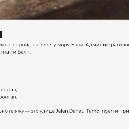
И
ежье острова, на берегу моря Бали. Административн
винции Бали.
опорта;
бонган.
ьно пляжу — это улица Jalan Danau Tamblingan и п