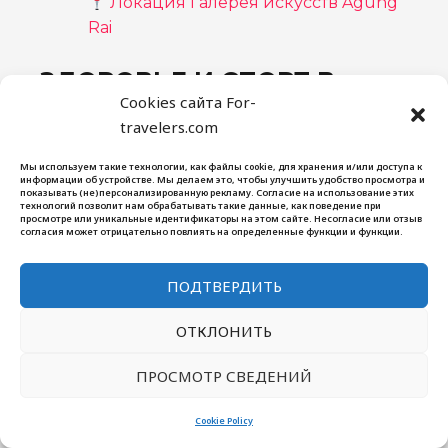
Локация Галерея искусств Agung
Rai
ЗДОРОВЬЕ И СПОРТ В
Cookies сайта For-
УБУДЕ
travelers.com
Убуд известен не только йога-ретритами,
но и возможностями для занятия спортом
Мы используем такие технологии, как файлы cookie, для хранения и/или доступа к
информации об устройстве. Мы делаем это, чтобы улучшить удобство просмотра и
и оздоровления. В этом разделе
показывать (не)персонализированную рекламу. Согласие на использование этих
технологий позволит нам обрабатывать такие данные, как поведение при
расскажем о лучших местах для занятия
просмотре или уникальные идентификаторы на этом сайте. Несогласие или отзыв
согласия может отрицательно повлиять на определенные функции и функции.
спортом и восстановительных процедур
на Бали.
ПОДТВЕРДИТЬ
Йога-центры и ретриты — Убуд
ОТКЛОНИТЬ
является одним из лучших мест на
Бали для занятий йогой и
ПРОСМОТР СВЕДЕНИЙ
медитацией. Популярные места:
The
Yoga Barn
,
Radiantly Alive
.
Cookie Policy
Спортивные клубы — для любителей