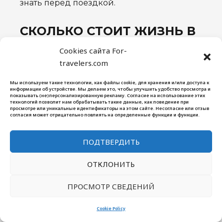
знать перед поездкой.
СКОЛЬКО СТОИТ ЖИЗНЬ В
ТАИЛАНДЕ
Cookies сайта For-
В разных городах страны будут разные
travelers.com
цены на аренду жилья, где-то больше
Мы используем такие технологии, как файлы cookie, для хранения и/или доступа к
дорогих ресторанов, а где-то только
информации об устройстве. Мы делаем это, чтобы улучшить удобство просмотра и
показывать (не)персонализированную рекламу. Согласие на использование этих
локальные кафе и рынки. Собрала
технологий позволит нам обрабатывать такие данные, как поведение при
просмотре или уникальные идентификаторы на этом сайте. Несогласие или отзыв
примерные цены исходя из личного
согласия может отрицательно повлиять на определенные функции и функции.
опыта.
ПОДТВЕРДИТЬ
Аренда по городам (2026 год)
ОТКЛОНИТЬ
Город
Студия
1BR с бассей
ПРОСМОТР СВЕДЕНИЙ
Чиангмай
8 000–12 000 THB
12 000–18 000
Cookie Policy
Паттайя
7 000–10 000 THB
10 000–15 000