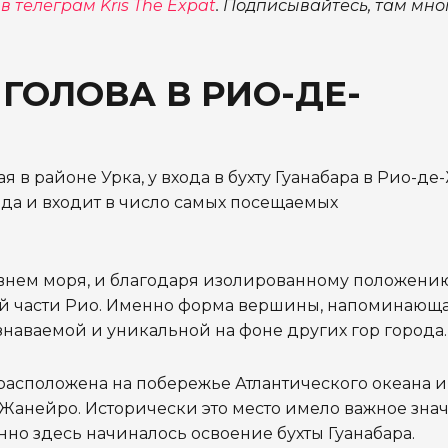
в телеграм Kris The Expat
. Подписывайтесь, там мно
 ГОЛОВА В РИО-ДЕ-
я в районе Урка, у входа в бухту Гуанабара в Рио-д
да и входит в число самых посещаемых
ровнем моря, и благодаря изолированному положени
ой части Рио. Именно форма вершины, напоминающ
узнаваемой и уникальной на фоне других гор города.
расположена на побережье Атлантического океана и
-Жанейро. Исторически это место имело важное зна
но здесь начиналось освоение бухты Гуанабара.