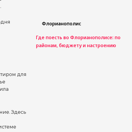
.
одня
Флорианополис
Где поесть во Флорианополисе: по
районам, бюджету и настроению
нтиром для
ье
жила
ние. Здесь
истеме