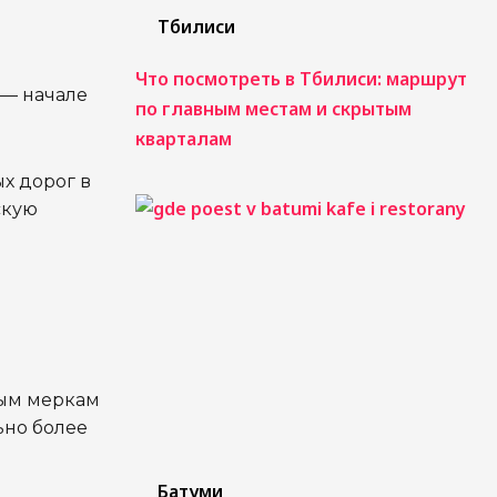
Тбилиси
Что посмотреть в Тбилиси: маршрут
 — начале
по главным местам и скрытым
кварталам
х дорог в
скую
вым меркам
ьно более
Батуми