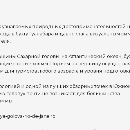
х узнаваемых природных достопримечательностей н
входа в бухту Гуанабара и давно стала визуальным с
теля.
ины Сахарной головы: на Атлантический океан, бу
ающие горные холмы. Подъём на вершину осуществля
м для туристов любого возраста и уровня подготовк
еологией и одной из лучших обзорных точек в Южно
ую голову» почти не возникает, для большинства
аммы.