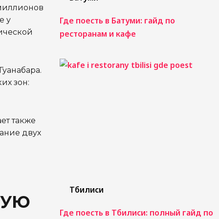
 миллионов
е у
Где поесть в Батуми: гайд по
нической
ресторанам и кафе
Гуанабара.
их зон:
ет также
тание двух
Тбилиси
НУЮ
Где поесть в Тбилиси: полный гайд по