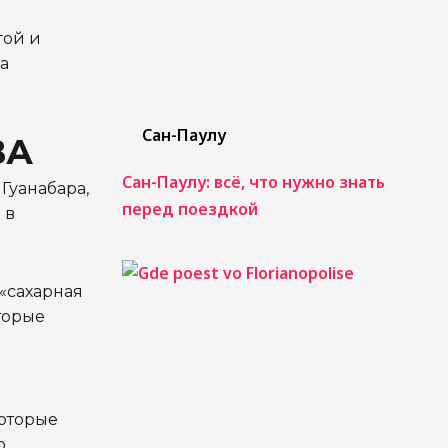
гой и
а
Сан-Паулу
ВА
Сан-Паулу: всё, что нужно знать
Гуанабара,
перед поездкой
 в
 «сахарная
торые
которые
о