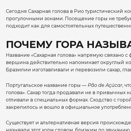
Сегодня Сахарная голова в Рио туристический к
прогулочными зонами. Посещение горы не требу
подходит как для самостоятельных путешественни
ПОЧЕМУ ГОРА НАЗЫВ
Название «Сахарная голова» напрямую связано с ф
вершина действительно напоминает округлый ко
Бразилии изготавливали и перевозили сахар, гла
Португальское название горы —
Pão de Açúcar
, ч
голова». Сахар тогда продавали не в привычных н
отливали в специальных формах. Сходство с горо
закрепилось и вошло в официальное употреблен
Существует и альтернативная версия происхожде
называли этот холм словом, близким по звучани