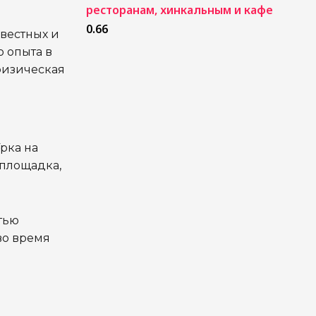
ресторанам, хинкальным и кафе
звестных и
о опыта в
физическая
рка на
 площадка,
тью
во время