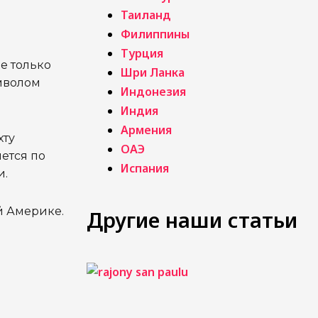
Таиланд
Филиппины
Турция
е только
Шри Ланка
имволом
Индонезия
Индия
Армения
хту
ОАЭ
ется по
Испания
и.
й Америке.
Другие наши статьи