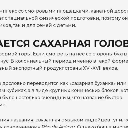
омплекс со смотровыми площадками, канатной доро
ет специальной физической подготовки, поэтому он
ков, так и для семей с детьми.
АЕТСЯ САХАРНАЯ ГОЛО
ормой горы. Если смотреть на неё со стороны бухты 
нус. В колониальный период именно в такой форме
вный экспортный продукт страны XVI-XVII веков.
то дословно переводится как «сахарная буханка» или
ам кубиках, а в виде крупных конических блоков, ко
й было настолько очевидным, что название быстро
ие.
ния названия, связанная с языком индейцев тупи, 
ю к современному
Pão de Açúcar
. Однако большинств