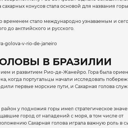
 сахарных конусов стала основой для названия горы
 со временем стало международно узнаваемым и сег
ого до английского и русского.
ГОЛОВЫ В БРАЗИЛИИ
анием и развитием Рио-де-Жанейро. Гора была орие
ека, когда португальцы начали исследовать побереж
ходили первые морские пути, и Сахарная голова слу
, район у подножия горы имел стратегическое значе
вшие город от нападений с моря, в том числе от
оложению Сахарная голова играла важную роль в с