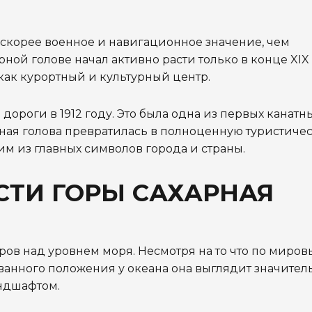
 скорее военное и навигационное значение, чем
ной голове начал активно расти только в конце XIX
 как курортный и культурный центр.
ороги в 1912 году. Это была одна из первых канатны
рная голова превратилась в полноценную туристиче
м из главных символов города и страны.
СТИ ГОРЫ САХАРНАЯ
тров над уровнем моря. Несмотря на то что по миро
рованного положения у океана она выглядит значител
ндшафтом.