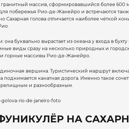
й гранитный массив, сформировавшийся более 600
для побережья Рио-де-Жанейро и встречаются такж
но Сахарная голова отличается наиболее чёткой ко
Рио.
она буквально вырастает из океана у входа в бухту 
ные виды сразу на несколько природных и городск
а и горные массивы Рио-де-Жанейро.
не одиночная вершина. Туристический маршрут включа
а поднимается канатная дорога. Именно такое соче
 зрелищным и разнообразным.
 ФУНИКУЛЁР НА САХАР