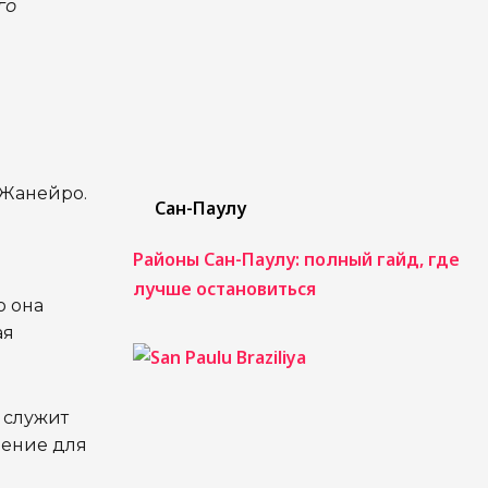
го
е-Жанейро.
Сан-Паулу
Районы Сан-Паулу: полный гайд, где
лучше остановиться
ю она
ая
 служит
чение для