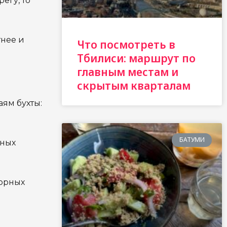
егу, то
тнее и
Что посмотреть в
Тбилиси: маршрут по
главным местам и
скрытым кварталам
аям бухты:
БАТУМИ
тных
торных