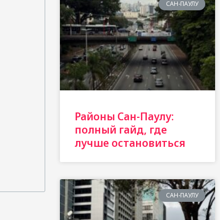
САН-ПАУЛУ
Районы Сан-Паулу:
полный гайд, где
лучше остановиться
САН-ПАУЛУ