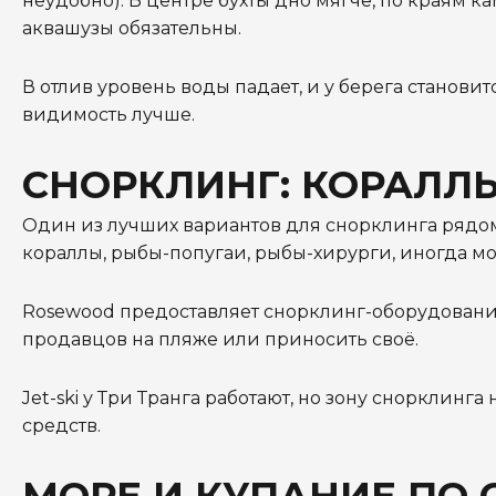
неудобно). В центре бухты дно мягче, по краям ка
аквашузы обязательны.
В отлив уровень воды падает, и у берега станови
видимость лучше.
СНОРКЛИНГ: КОРАЛЛЫ
Один из лучших вариантов для снорклинга рядом с
кораллы, рыбы-попугаи, рыбы-хирурги, иногда м
Rosewood предоставляет снорклинг-оборудование 
продавцов на пляже или приносить своё.
Jet-ski у Три Транга работают, но зону снорклинг
средств.