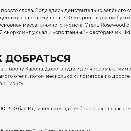
просто слова. Вода здесь действительно зелёного от
енный солнечный свет. 700 метров закрытой бухты 
основная масса пляжного туриста. Отель Rosewood с
ий снорклинг у скал и «спрятанный» ресторанчик Hi
К ДОБРАТЬСЯ
 в сторону Карона. Дорога туда идёт через мыс, мим
амого отеля, потом несколько километров по дороге.
ри Трангу.
 200–300 бат. Идти пешком вдоль берега около часа, е