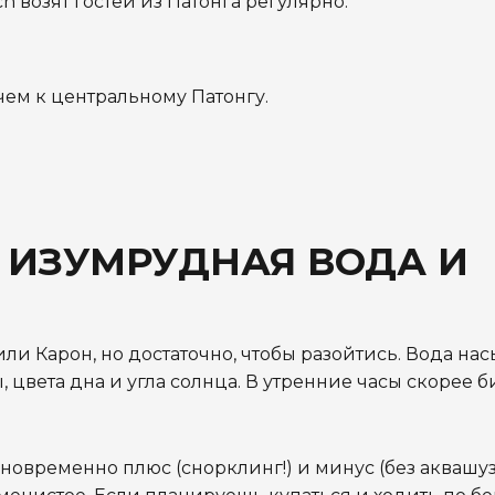
ch возят гостей из Патонга регулярно.
, чем к центральному Патонгу.
 ИЗУМРУДНАЯ ВОДА И
или Карон, но достаточно, чтобы разойтись. Вода н
, цвета дна и угла солнца. В утренние часы скорее 
дновременно плюс (снорклинг!) и минус (без аквашу