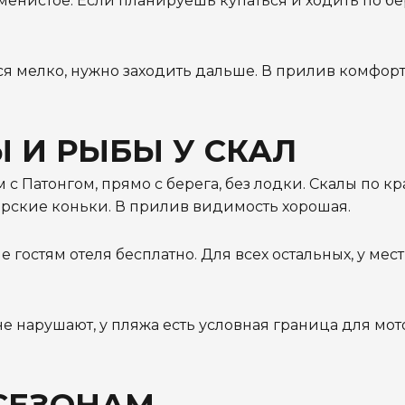
менистое. Если планируешь купаться и ходить по бер
тся мелко, нужно заходить дальше. В прилив комфор
 И РЫБЫ У СКАЛ
 Патонгом, прямо с берега, без лодки. Скалы по кр
орские коньки. В прилив видимость хорошая.
гостям отеля бесплатно. Для всех остальных, у мес
а не нарушают, у пляжа есть условная граница для мо