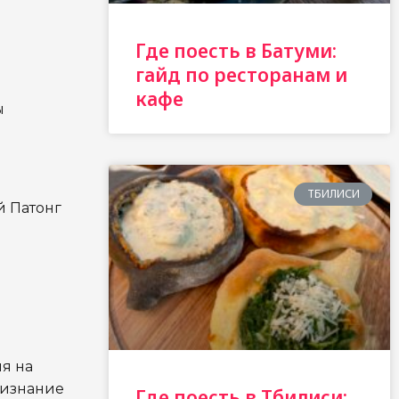
Где поесть в Батуми:
гайд по ресторанам и
кафе
ы
ТБИЛИСИ
й Патонг
ня на
признание
Где поесть в Тбилиси: