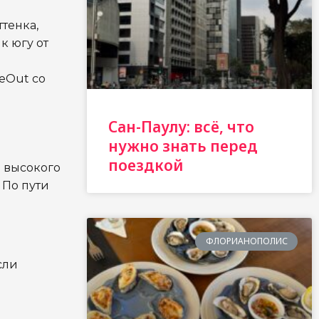
тенка,
к югу от
deOut со
Сан-Паулу: всё, что
нужно знать перед
поездкой
о высокого
 По пути
ФЛОРИАНОПОЛИС
сли