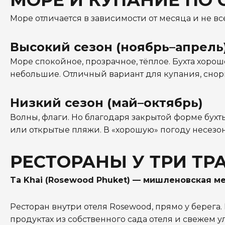
МОРЕ И КУПАНИЕ ПО
Море отличается в зависимости от месяца и не вс
Высокий сезон (ноябрь–апрель
Море спокойное, прозрачное, тёплое. Бухта хоро
небольшие. Отличный вариант для купания, снорк
Низкий сезон (май–октябрь)
Волны, флаги. Но благодаря закрытой форме бухт
или открытые пляжи. В «хорошую» погоду несезо
РЕСТОРАНЫ У ТРИ ТР
Ta Khai (Rosewood Phuket) — мишленовская м
Ресторан внутри отеля Rosewood, прямо у берега. 
продуктах из собственного сада отеля и свежем ул