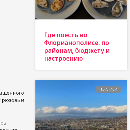
Где поесть во
Флорианополисе: по
районам, бюджету и
настроению
ТБИЛИСИ
асыщенного
бирюзовый,
зов