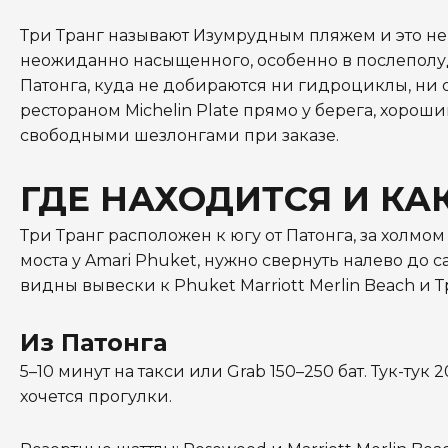
Три Транг называют Изумрудным пляжем и это не 
неожиданно насыщенного, особенно в послеполуд
Патонга, куда не добираются ни гидроциклы, ни 
рестораном Michelin Plate прямо у берега, хорош
свободными шезлонгами при заказе.
ГДЕ НАХОДИТСЯ И КА
Три Транг расположен к югу от Патонга, за холмом
моста у Amari Phuket, нужно свернуть налево до с
видны вывески к Phuket Marriott Merlin Beach и Т
Из Патонга
5–10 минут на такси или Grab 150–250 бат. Тук-тук
хочется прогулки.