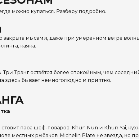
 СЕЗОНАМ
егда можно купаться. Разберу подробно.
)
шо закрыта мысами, даже при умеренном ветре волн
линга, каяка.
ы Три Транг остаётся более спокойным, чем соседни
на здесь бывает немноголюдно и приятно.
АНГА
етка
Готовит пара шеф-поваров: Khun Nun и Khun Yai, кух
ове местных рыбаков. Michelin Plate не звезда, но 