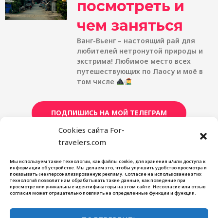
посмотреть и
чем заняться
Ванг-Вьенг – настоящий рай для
любителей нетронутой природы и
экстрима! Любимое место всех
путешествующих по Лаосу и моё в
том числе
ПОДПИШИСЬ НА МОЙ ТЕЛЕГРАМ
Cookies сайта For-
travelers.com
Мы используем такие технологии, как файлы cookie, для хранения и/или доступа к
For Travelers
информации об устройстве. Мы делаем это, чтобы улучшить удобство просмотра и
показывать (не)персонализированную рекламу. Согласие на использование этих
Блог
технологий позволит нам обрабатывать такие данные, как поведение при
просмотре или уникальные идентификаторы на этом сайте. Несогласие или отзыв
Контакты
согласия может отрицательно повлиять на определенные функции и функции.
О нашем проекте
Карта сайта