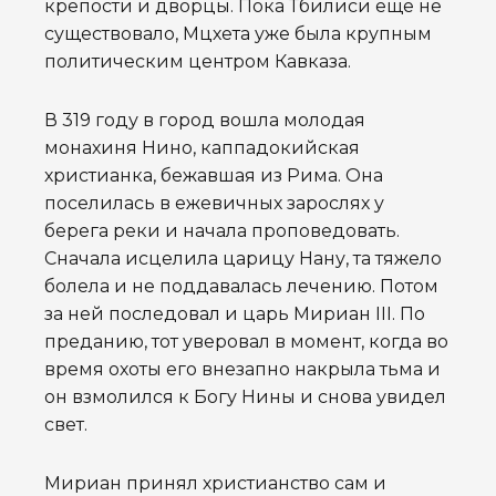
крепости и дворцы. Пока Тбилиси ещё не
существовало, Мцхета уже была крупным
политическим центром Кавказа.
В 319 году в город вошла молодая
монахиня Нино, каппадокийская
христианка, бежавшая из Рима. Она
поселилась в ежевичных зарослях у
берега реки и начала проповедовать.
Сначала исцелила царицу Нану, та тяжело
болела и не поддавалась лечению. Потом
за ней последовал и царь Мириан III. По
преданию, тот уверовал в момент, когда во
время охоты его внезапно накрыла тьма и
он взмолился к Богу Нины и снова увидел
свет.
Мириан принял христианство сам и