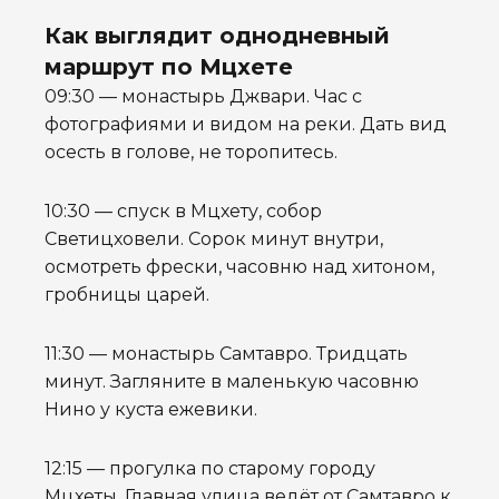
Как выглядит однодневный
маршрут по Мцхете
09:30 — монастырь Джвари. Час с
фотографиями и видом на реки. Дать вид
осесть в голове, не торопитесь.
10:30 — спуск в Мцхету, собор
Светицховели. Сорок минут внутри,
осмотреть фрески, часовню над хитоном,
гробницы царей.
11:30 — монастырь Самтавро. Тридцать
минут. Загляните в маленькую часовню
Нино у куста ежевики.
12:15 — прогулка по старому городу
Мцхеты. Главная улица ведёт от Самтавро к