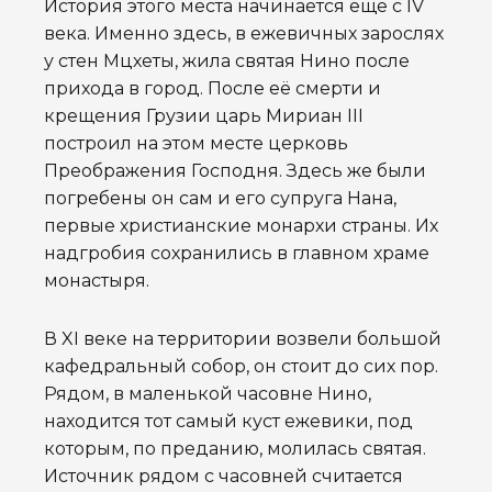
История этого места начинается ещё с IV
века. Именно здесь, в ежевичных зарослях
у стен Мцхеты, жила святая Нино после
прихода в город. После её смерти и
крещения Грузии царь Мириан III
построил на этом месте церковь
Преображения Господня. Здесь же были
погребены он сам и его супруга Нана,
первые христианские монархи страны. Их
надгробия сохранились в главном храме
монастыря.
В XI веке на территории возвели большой
кафедральный собор, он стоит до сих пор.
Рядом, в маленькой часовне Нино,
находится тот самый куст ежевики, под
которым, по преданию, молилась святая.
Источник рядом с часовней считается