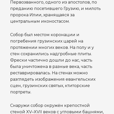
Первозванного, одного из апостолов, по
преданию посетившего Грузию, и милоть
пророка Илии, хранящаяся за
центральным иконостасом.
Собор был местом коронации и
погребения грузинских царей на
протяжении многих веков. На полу и у
стен сохранились надгробные плиты.
Фрески частично дошли до нас, часть
была уничтожена в разные века, часть
реставрировалась. На стенах можно
разглядеть изображения евангельских
сцен, грузинских святых, ктиторские
портреты.
Снаружи собор окружён крепостной
стеной XV–XVII веков с угловыми башнями,