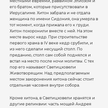
местными евреями, раввином Элиозом и
его братом, которые присутствовали в
Иерусалиме. Хитон забрала и не отдала
женщина по имени Сидония, она умерла в
тот момент, когда прижала его к груди.
Хитон похоронили вместе с ней. На этом
месте вырос кедр. При строительстве
первого храма в IV веке кедр срубили, и
из него сделали несущий столп. По
преданию, столп сам собой поднялся и
встал на место после ночи молитвы. С тех
пор его называют Светицховели
Животворящим. Над предполагаемым
местом захоронения хитона сейчас стоит
отдельная часовня внутри собора.
Кроме хитона, в Светицховели хранятся и
другие реликвии: часть мощей Андрея