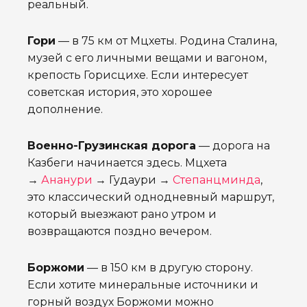
реальный.
Гори
— в 75 км от Мцхеты. Родина Сталина,
музей с его личными вещами и вагоном,
крепость Горисцихе. Если интересует
советская история, это хорошее
дополнение.
Военно-Грузинская дорога
— дорога на
Казбеги начинается здесь. Мцхета
→
Ананури
→ Гудаури →
Степанцминда
,
это классический однодневный маршрут,
который выезжают рано утром и
возвращаются поздно вечером.
Боржоми
— в 150 км в другую сторону.
Если хотите минеральные источники и
горный воздух Боржоми можно