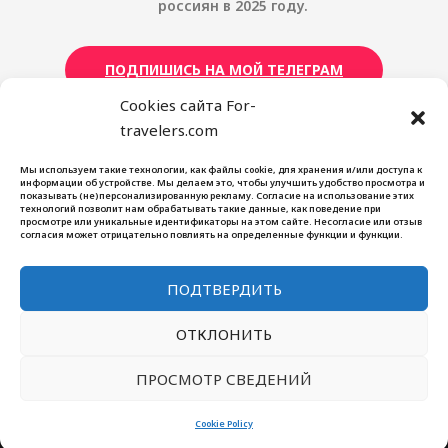
россиян в 2025 году.
ПОДПИШИСЬ НА МОЙ ТЕЛЕГРАМ
Cookies сайта For-
travelers.com
Мы используем такие технологии, как файлы cookie, для хранения и/или доступа к
For Travelers
информации об устройстве. Мы делаем это, чтобы улучшить удобство просмотра и
показывать (не)персонализированную рекламу. Согласие на использование этих
Блог
технологий позволит нам обрабатывать такие данные, как поведение при
просмотре или уникальные идентификаторы на этом сайте. Несогласие или отзыв
Контакты
согласия может отрицательно повлиять на определенные функции и функции.
О нашем проекте
Карта сайта
ПОДТВЕРДИТЬ
Cookie Policy (EU)
ОТКЛОНИТЬ
Copyright © 2026 for-travelers: От путешественницы
для путешественников
ПРОСМОТР СВЕДЕНИЙ
Сайт создан компанией
KeyRealSeo
Cookie Policy