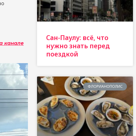
но
Сан-Паулу: всё, что
а канале
нужно знать перед
поездкой
ФЛОРИАНОПОЛИС