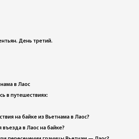
ентьян. День третий.
нама в Лаос
ь в путешествиях:
твия на байке из Вьетнама в Лаос?
въезда в Лаос на байке?
при пересечении границы Вьетнам — Лаос?