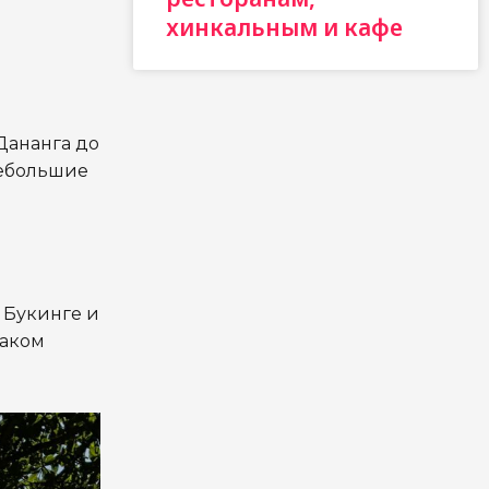
хинкальным и кафе
Дананга до
небольшие
 Букинге и
раком