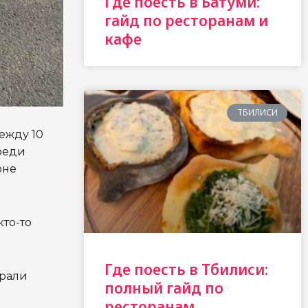
Где поесть в Батуми:
гайд по ресторанам и
кафе
ТБИЛИСИ
ежду 10
реди
оне
кто-то
Где поесть в Тбилиси:
брали
полный гайд по
ресторанам,