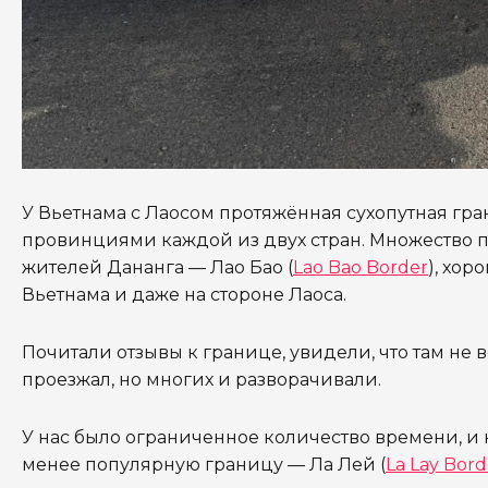
У Вьетнама с Лаосом протяжённая сухопутная гра
провинциями каждой из двух стран. Множество 
жителей Дананга — Лао Бао (
Lao Bao Border
), хор
Вьетнама и даже на стороне Лаоса.
Почитали отзывы к границе, увидели, что там не вс
проезжал, но многих и разворачивали.
У нас было ограниченное количество времени, и н
менее популярную границу — Ла Лей (
La Lay Bord