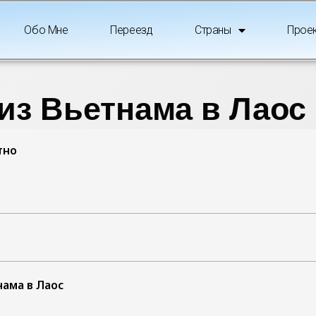
Обо Мне
Переезд
Страны
Прое
из Вьетнама в Лаос
тно
ама в Лаос