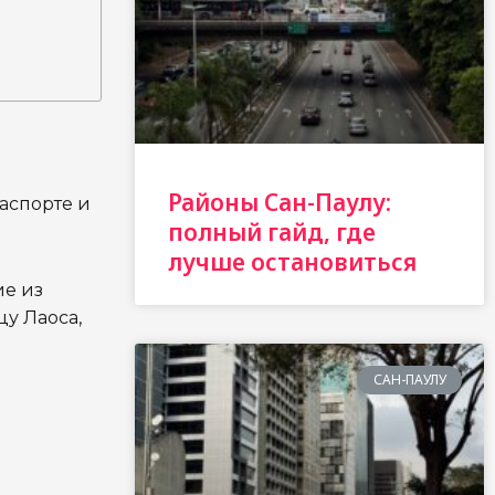
Районы Сан-Паулу:
паспорте и
полный гайд, где
лучше остановиться
ие из
цу Лаоса,
САН-ПАУЛУ