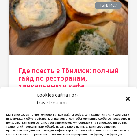
ТБИЛИСИ
Где поесть в Тбилиси: полный
гайд по ресторанам,
хинкальным и кафе
Cookies сайта For-
travelers.com
Мы используем такие технологии, как файлы cookie, для хранения и/или доступа к
For Travelers
информации об устройстве. Мы делаем это, чтобы улучшить удобство просмотра и
показывать (не)персонализированную рекламу. Согласие на использование этих
Блог
технологий позволит нам обрабатывать такие данные, как поведение при
просмотре или уникальные идентификаторы на этом сайте. Несогласие или отзыв
Контакты
согласия может отрицательно повлиять на определенные функции и функции.