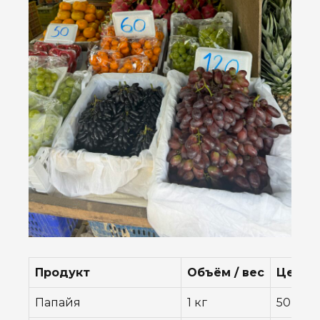
Продукт
Объём / вес
Цена (฿
Папайя
1 кг
50 ฿