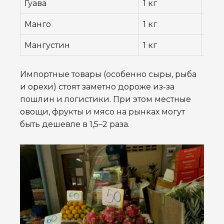
Гуава
1 кг
69 ฿
Манго
1 кг
69–8
Мангустин
1 кг
99 ฿
Импортные товары (особенно сыры, рыба
и орехи) стоят заметно дороже из-за
пошлин и логистики. При этом местные
овощи, фрукты и мясо на рынках могут
быть дешевле в 1,5–2 раза.