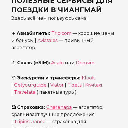
ПОЛЕЗНЫЕ СЕРВИСЫ ДЛЯ
ПОЕЗДКИ В ЧИАНГМАЙ
Здесь всё, чем пользуюсь сама:
✈️
Авиабилеты:
Trip.com
— хорошие цены
и бонусы |
Aviasales
— привычный
агрегатор
📱
Связь (eSIM):
Airalo
или
Drimsim
🌴
Экскурсии и трансферы:
Klook
|
Getyourguide
|
Viator
|
Tiqets
|
Kiwitaxi
|
Travelata
( пакетные туры).
🏥
Страховка:
Cherehapa
— агрегатор,
сравнивает лучшие предложения
|
Tripinsurance
— страховка для