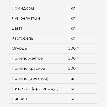
Помидоры
1 кг
42 ฿
Лук репчатый
1 кг
35 ฿
Батат
1 кг
79 ฿
Картофель
1 кг
50 ฿
Огурцы
500 г
22 ฿
Помело жёлтое
500 г
119 ฿
Помело красное
500 г
99 ฿
Помело (цельное)
1 шт.
200 
Питахайя (драгонфрут)
1 кг
69 ฿
Папайя
1 кг
59 ฿