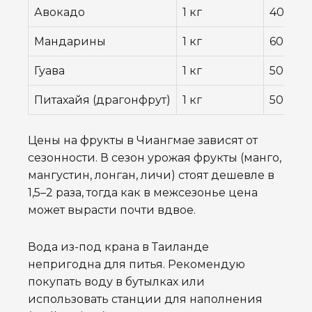
Авокадо
1 кг
40 ฿
Мандарины
1 кг
60 ฿
Гуава
1 кг
50 ฿
Питахайя (драгонфрут)
1 кг
50 ฿
Цены на фрукты в Чиангмае зависят от
сезонности. В сезон урожая фрукты (манго,
мангустин, лонган, личи) стоят дешевле в
1,5–2 раза, тогда как в межсезонье цена
может вырасти почти вдвое.
Вода из-под крана в Таиланде
непригодна для питья. Рекомендую
покупать воду в бутылках или
использовать станции для наполнения