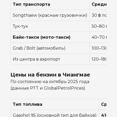
Тип транспорта
Средняя ц
Songthaew (красные грузовички)
30 ฿ по го
Тук-тук
50–80 ฿ за
Байк-такси (мото-такси)
40–70 ฿ за 
Grab / Bolt (автомобиль)
100–130 ฿ з
Из центра в аэропорт
120–180 ฿
Цены на бензин в Чиангмае
По состоянию на октябрь 2025 года
(данные PTT и GlobalPetrolPrices).
Тип топлива
Средн
Gasohol 95 (основной тип для байков)
41–43 ฿