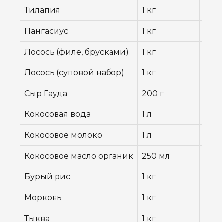
Тилапия
1 кг
75 ฿
Пангасиус
1 кг
329 
Лосось (филе, брусками)
1 кг
1 59
Лосось (суповой набор)
1 кг
699 
Сыр Гауда
200 г
145 
Кокосовая вода
1 л
59–7
Кокосовое молоко
1 л
85 ฿
Кокосовое масло органик
250 мл
188 
Бурый рис
1 кг
53 ฿
Морковь
1 кг
16 ฿
Тыква
1 кг
27 ฿