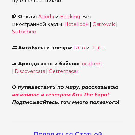
путешественников
🏨
Отели:
Agoda
и
Booking
. Без
иностранной карты:
Hotellook
|
Ostrovok
|
Sutochno
🚌
Автобусы и поезда:
12Go
и
Tutu
🚙
Аренда авто и байков:
localrent
|
Discovercars
|
Getrentacar
О путешествиях по миру, рассказываю
на канале в телеграм Kris The Expat
.
Подписывайтесь, там много полезного!
Поделиться Статьей