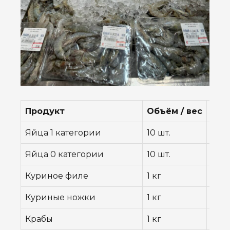
Продукт
Объём / вес
Цена
Яйца 1 категории
10 шт.
55 ฿
Яйца 0 категории
10 шт.
77 ฿
Куриное филе
1 кг
182 
Куриные ножки
1 кг
110 ฿
Крабы
1 кг
210 