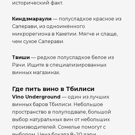
исторический факт.
Киндзмараули
— полусладкое красное из
Саперави, из одноимённого
микрорегиона в Кахетии. Мягче и слаще,
чем сухое Саперави.
Твиши
— редкое полусладкое белое из
Рачи. Ищите в специализированных
винных магазинах.
Где пить вино в Тбилиси
Vino Underground
— один из лучших
винных баров Тбилиси. Небольшое
пространство в полуподвале, большой
выбор натуральных вин от небольших
производителей. Сомелье помогут с
выбором. Цена бокала 8–20 лари.