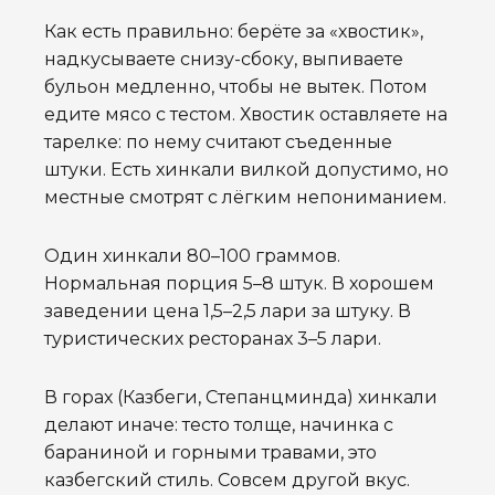
Как есть правильно: берёте за «хвостик»,
надкусываете снизу-сбоку, выпиваете
бульон медленно, чтобы не вытек. Потом
едите мясо с тестом. Хвостик оставляете на
тарелке: по нему считают съеденные
штуки. Есть хинкали вилкой допустимо, но
местные смотрят с лёгким непониманием.
Один хинкали 80–100 граммов.
Нормальная порция 5–8 штук. В хорошем
заведении цена 1,5–2,5 лари за штуку. В
туристических ресторанах 3–5 лари.
В горах (Казбеги, Степанцминда) хинкали
делают иначе: тесто толще, начинка с
бараниной и горными травами, это
казбегский стиль. Совсем другой вкус.