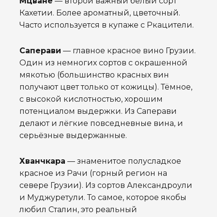
Мцване
— второй важный белый сорт
Кахетии. Более ароматный, цветочный.
Часто используется в купаже с Ркацители.
Саперави
— главное красное вино Грузии.
Один из немногих сортов с окрашенной
мякотью (большинство красных вин
получают цвет только от кожицы). Тёмное,
с высокой кислотностью, хорошим
потенциалом выдержки. Из Саперави
делают и лёгкие повседневные вина, и
серьёзные выдержанные.
Хванчкара
— знаменитое полусладкое
красное из Рачи (горный регион на
севере Грузии). Из сортов Александроули
и Муджуретули. То самое, которое якобы
любил Сталин, это реальный