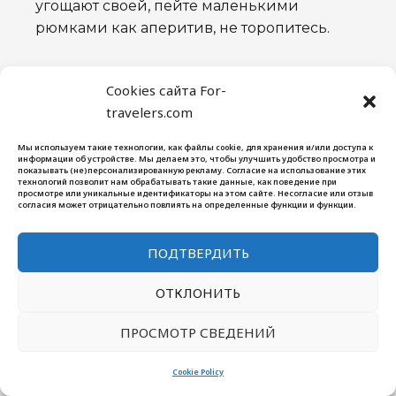
угощают своей, пейте маленькими
рюмками как аперитив, не торопитесь.
Лимонад Натахтари и Зедазени
—
Cookies сайта For-
грузинские газировки с советской
travelers.com
историей. Вкусы: эстрагон (тархун), груша,
крем-сода, шоколад. Эстрагоновый —
Мы используем такие технологии, как файлы cookie, для хранения и/или доступа к
информации об устройстве. Мы делаем это, чтобы улучшить удобство просмотра и
зелёного цвета и спорный на вид, но
показывать (не)персонализированную рекламу. Согласие на использование этих
технологий позволит нам обрабатывать такие данные, как поведение при
попробуйте. Продаётся в любом магазине,
просмотре или уникальные идентификаторы на этом сайте. Несогласие или отзыв
согласия может отрицательно повлиять на определенные функции и функции.
1–2 лари за бутылку.
ПОДТВЕРДИТЬ
Мацони
— кисломолочный напиток,
освежает в жару.
ОТКЛОНИТЬ
Грузинский чай
— растят в Западной
ПРОСМОТР СВЕДЕНИЙ
Грузии (Мегрелия, Аджария). Простой, не
изысканный, но свой.
Cookie Policy