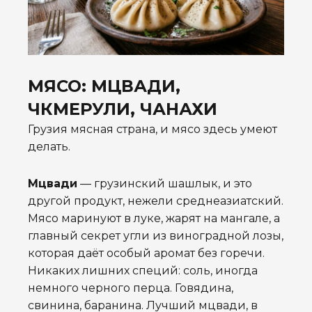
МЯСО: МЦВАДИ,
ЧКМЕРУЛИ, ЧАНАХИ
Грузия мясная страна, и мясо здесь умеют
делать.
Мцвади
— грузинский шашлык, и это
другой продукт, нежели среднеазиатский.
Мясо маринуют в луке, жарят на мангале, а
главный секрет угли из виноградной лозы,
которая даёт особый аромат без горечи.
Никаких лишних специй: соль, иногда
немного черного перца. Говядина,
свинина, баранина. Лучший мцвади, в