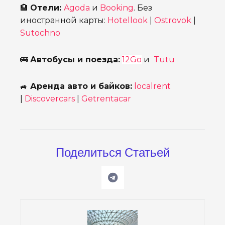
🏨
Отели:
Agoda
и
Booking
. Без
иностранной карты:
Hotellook
|
Ostrovok
|
Sutochno
🚌
Автобусы и поезда:
12Go
и
Tutu
🚙
Аренда авто и байков:
localrent
|
Discovercars
|
Getrentacar
Поделиться Статьей