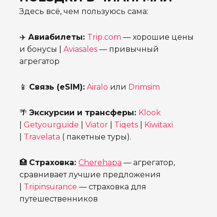
Здесь всё, чем пользуюсь сама:
✈️
Авиабилеты:
Trip.com
— хорошие цены
и бонусы |
Aviasales
— привычный
агрегатор
📱
Связь (eSIM):
Airalo
или
Drimsim
🌴
Экскурсии и трансферы:
Klook
|
Getyourguide
|
Viator
|
Tiqets
|
Kiwitaxi
|
Travelata
( пакетные туры).
🏥
Страховка:
Cherehapa
— агрегатор,
сравнивает лучшие предложения
|
Tripinsurance
— страховка для
путешественников