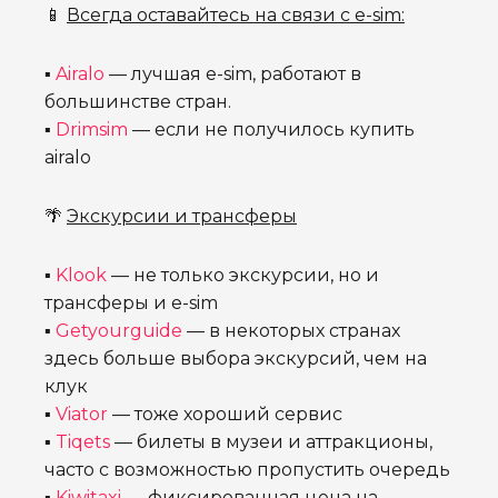
📱
Всегда оставайтесь на связи с e-sim:
▪
Airalo
— лучшая e-sim, работают в
большинстве стран.
▪
Drimsim
— если не получилось купить
airalo
🌴
Экскурсии и трансферы
▪
Klook
— не только экскурсии, но и
трансферы и e-sim
▪
Getyourguide
— в некоторых странах
здесь больше выбора экскурсий, чем на
клук
▪
Viator
— тоже хороший сервис
▪
Tiqets
— билеты в музеи и аттракционы,
часто с возможностью пропустить очередь
▪
Kiwitaxi
— фиксированная цена на